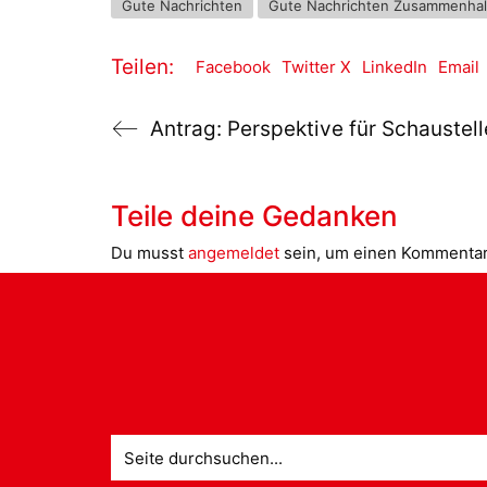
Gute Nachrichten
Gute Nachrichten Zusammenhal
Teilen:
Facebook
Twitter X
LinkedIn
Email
Antrag: Perspektive für Schaustell
Teile deine Gedanken
Du musst
angemeldet
sein, um einen Kommenta
Suche
nach: