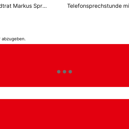
Telefonsprechstunde mit SPD-Stadtrat Markus Sprengler am 31. Januar 2024
r abzugeben.