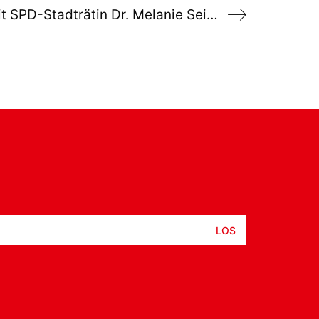
Telefonsprechstunde mit SPD-Stadträtin Dr. Melanie Seidenglanz am 13. März 2024