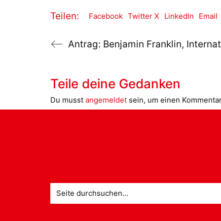
Teilen:
Facebook
Twitter X
LinkedIn
Email
Teile deine Gedanken
Du musst
angemeldet
sein, um einen Kommenta
Suche
nach: