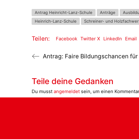
Antrag Heinricht-Lanz-Schule
Anträge
Ausbild
Heinrich-Lanz-Schule
Schreiner- und Holzfachwer
Teilen:
Facebook
Twitter X
LinkedIn
Email
Teile deine Gedanken
Du musst
angemeldet
sein, um einen Kommenta