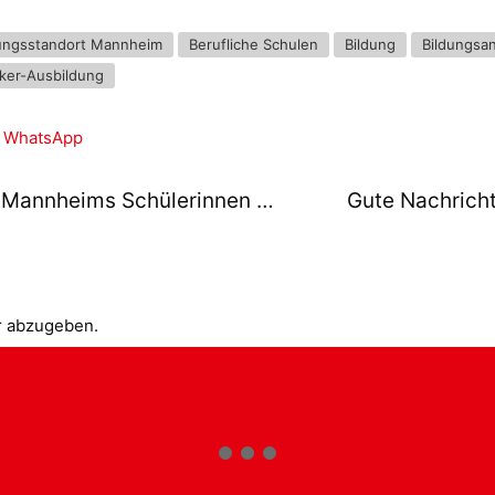
ungsstandort Mannheim
Berufliche Schulen
Bildung
Bildungsa
ker-Ausbildung
WhatsApp
Antrag: Faire Bildungschancen für Mannheims Schülerinnen und Schüler – Maßnahmen des StartChancen-Programms nicht auf die lange Bank schieben
r abzugeben.