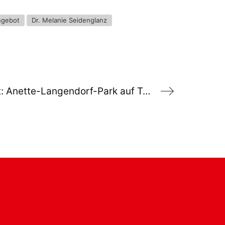
ngebot
Dr. Melanie Seidenglanz
Gute Nachricht: Anette-Langendorf-Park auf Turley eröffnet: Mehr Grün, mehr Lebensqualität für den Mannheimer Norden