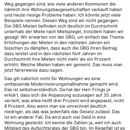
Weg gegangen sind, wie viele anderen Kommunen die
nämlich ihre Wohnungsbaugesellschaften verkauft haben
und heute riesige Probleme haben. Ich könnte jetzt viele
Beispiele nennen. Diesen Weg sind wir nicht gegangen.
Die GBG Mieten befinden sich deutlich im Durchschnitt
unterhalb der Miete nach Mietspiegel, trotzdem haben wir
gesagt: Wir erwarten von der GBG, um einfach das Thema
Erhöhungen der Mieten in den nächsten Jahren ein
bisschen zu dämpfen, dass auch die GBG ihren Beitrag
dazu leistet und in den nächsten fünf Jahren im
Durchschnitt ihre Mieten nicht mehr als ein Prozent
erhöht. Welche Mieten haben wir gemeint. Das muss man
jetzt fairerweise dazu sagen.
Das gilt natürlich nicht für Wohnungen wo eine
umfassende Modernisierungsmaßnahme gemacht wird.
Das ist selbstverständlich. Da hat der Herr Frings ja
erklärt, dass sich die Anpassung sozusagen auf 35 Jahre
verteilt, was etwa heißt drei Prozent wird angepasst, nicht
8 Prozent. Also wenn man sie umrechnet deutlich
niedriger, als das was jedenfalls das Gesetz zulässt. Das
ist ein anderer Fall. Da wird auch viel Geld in eine
Wohnung gesteckt. Ich kenne die Zahlen ja, weil ich auch
Mitglied des Aufsichtsrates der GBG bin. Im Regelfall ist es