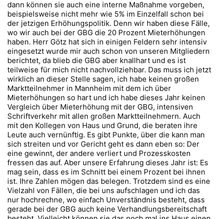
dann können sie auch eine interne Maßnahme vorgeben,
beispielsweise nicht mehr wie 5% im Einzelfall schon bei
der jetzigen Erhöhungspolitik. Denn wir haben diese Fälle,
wo wir auch bei der GBG die 20 Prozent Mieterhöhungen
haben. Herr Götz hat sich in einigen Feldern sehr intensiv
eingesetzt wurde mir auch schon von unseren Mitgliedern
berichtet, da blieb die GBG aber knallhart und es ist
teilweise für mich nicht nachvollziehbar. Das muss ich jetzt
wirklich an dieser Stelle sagen, ich habe keinen großen
Marktteilnehmer in Mannheim mit dem ich über
Mieterhöhungen so hart und ich habe dieses Jahr keinen
Vergleich über Mieterhöhung mit der GBG, intensiven
Schriftverkehr mit allen großen Marktteilnehmern. Auch
mit den Kollegen von Haus und Grund, die beraten ihre
Leute auch vernünftig. Es gibt Punkte, über die kann man
sich streiten und vor Gericht geht es dann eben so: Der
eine gewinnt, der andere verliert und Prozesskosten
fressen das auf. Aber unsere Erfahrung dieses Jahr ist: Es
mag sein, dass es im Schnitt bei einem Prozent bei ihnen
ist. Ihre Zahlen mögen das belegen. Trotzdem sind es eine
Vielzahl von Fällen, die bei uns aufschlagen und ich das
nur hochrechne, wo einfach Unverständnis besteht, dass
gerade bei der GBG auch keine Verhandlungsbereitschaft
besteht. Vielleicht können sie das noch mal ins Haus einen