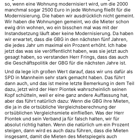
so, wenn eine Wohnung modernisiert wird, um die 2000
manchmal sogar 2500 Euro in jede Wohnung fließt für die
Modernisierung. Die haben wir ausdrücklich nicht gemeint.
Wir haben die Wohnungen gemeint, wo die Mieter schon
ewig drin wohnen, wo ein bisschen mal was mit der
Instandsetzung läuft aber keine Modernisierung. Da haben
wir erwartet, dass die GBG in den nächsten fünf Jahren,
die jedes Jahr um maximal ein Prozent erhöht. Ich habe
jetzt das was sie veröffentlicht haben, was sie jetzt auch
gesagt haben, so verstanden Herr Frings, dass das auch
die Geschäftspolitik der GBG für die nächsten Jahre ist.
Und da lege ich großen Wert darauf, dass wir uns dafür als
SPD in Mannheim sehr stark gemacht haben. Das führt
dann auch, und das ist meine letzte Bemerkung in dem Teil
dazu, jetzt wird der Herr Piontek wahrscheinlich seinen
Kopf schütteln, weil er eine ganz andere Auffassung hat,
aber das führt natürlich dazu: Wenn die GBG ihre Mieten,
die ja in die ortsübliche Vergleichsberechnung der
ortsüblichen Vergleichsmiete einfließen. Was der Herr
Piontek und sein Verband ja für falsch halten, wir für
absolut richtig halten. Wenn die natürlich um ein Prozent
steigen, dann wird es auch dazu führen, dass die Mieten
insgesamt, damit die Mieten des Mietspiegels auch