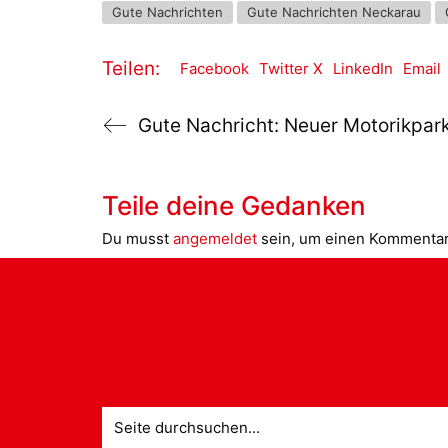
Gute Nachrichten
Gute Nachrichten Neckarau
Teilen:
Facebook
Twitter X
LinkedIn
Email
Teile deine Gedanken
Du musst
angemeldet
sein, um einen Kommenta
Suche
nach: