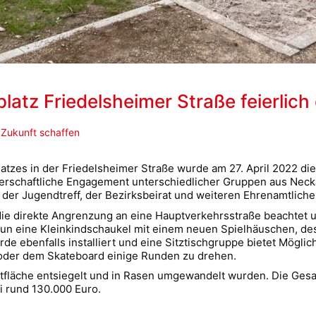
latz Friedelsheimer Straße feierlich
,
Zukunft schaffen
tzes in der Friedelsheimer Straße wurde am 27. April 2022 die
schaftliche Engagement unterschiedlicher Gruppen aus Neckara
der Jugendtreff, der Bezirksbeirat und weiteren Ehrenamtliche
ie direkte Angrenzung an eine Hauptverkehrsstraße beachtet u
t nun eine Kleinkindschaukel mit einem neuen Spielhäuschen, 
de ebenfalls installiert und eine Sitztischgruppe bietet Möglic
r oder dem Skateboard einige Runden zu drehen.
altfläche entsiegelt und in Rasen umgewandelt wurden. Die Ge
ei rund 130.000 Euro.