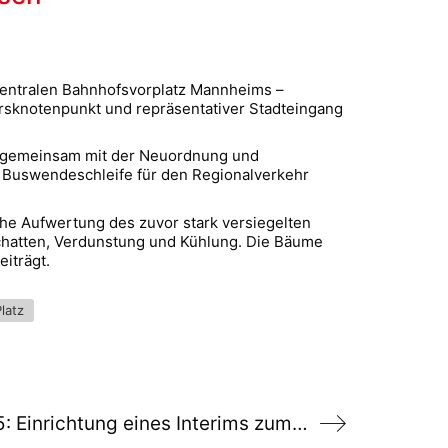
 zentralen Bahnhofsvorplatz Mannheims –
ehrsknotenpunkt und repräsentativer Stadteingang
3 gemeinsam mit der Neuordnung und
der Buswendeschleife für den Regionalverkehr
che Aufwertung des zuvor stark versiegelten
Schatten, Verdunstung und Kühlung. Die Bäume
iträgt.
latz
Antrag: Änderungsantrag zu V298/2025: Einrichtung eines Interims zum Schulstart der Rosa-Parks-Gemeinschaftsschule zum Schuljahr 2026/2027