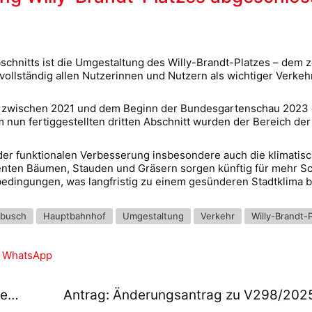
bschnitts ist die Umgestaltung des Willy-Brandt-Platzes – dem
 vollständig allen Nutzerinnen und Nutzern als wichtiger Verk
ts zwischen 2021 und dem Beginn der Bundesgartenschau 202
 Im nun fertiggestellten dritten Abschnitt wurden der Bereich 
 der funktionalen Verbesserung insbesondere auch die klimatis
lienten Bäumen, Stauden und Gräsern sorgen künftig für mehr 
dingungen, was langfristig zu einem gesünderen Stadtklima be
gbusch
Hauptbahnhof
Umgestaltung
Verkehr
Willy-Brandt-P
WhatsApp
Gute Nachrichten aus dem Herzogenriedpark: Neuer Wasserspielplatz eröffnet!