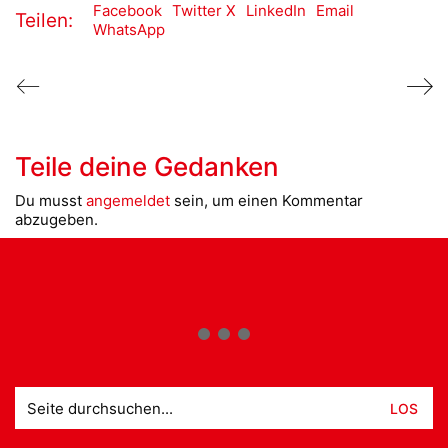
Facebook
Twitter X
LinkedIn
Email
Teilen:
WhatsApp
Teile deine Gedanken
Du musst
angemeldet
sein, um einen Kommentar
abzugeben.
Suche
nach: