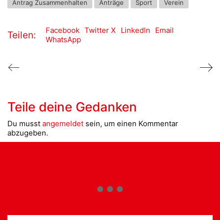
Antrag Zusammenhalten
Anträge
Sport
Verein
Facebook
Twitter X
LinkedIn
Email
Teilen:
WhatsApp
Teile deine Gedanken
Du musst
angemeldet
sein, um einen Kommentar
abzugeben.
Suche