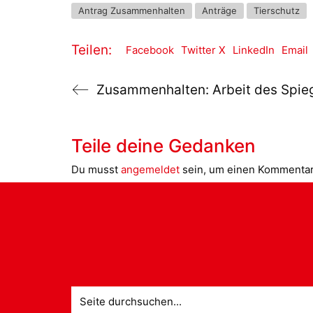
Antrag Zusammenhalten
Anträge
Tierschutz
Teilen:
Facebook
Twitter X
LinkedIn
Email
Teile deine Gedanken
Du musst
angemeldet
sein, um einen Kommenta
Suche
nach: