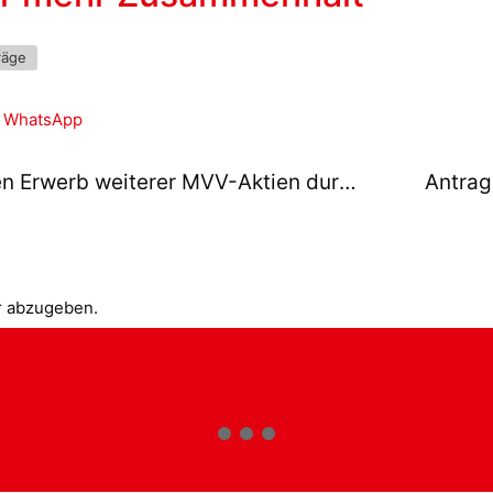
räge
WhatsApp
Antrag: Resolution gegen geplanten Erwerb weiterer MVV-Aktien durch EnBW
r abzugeben.