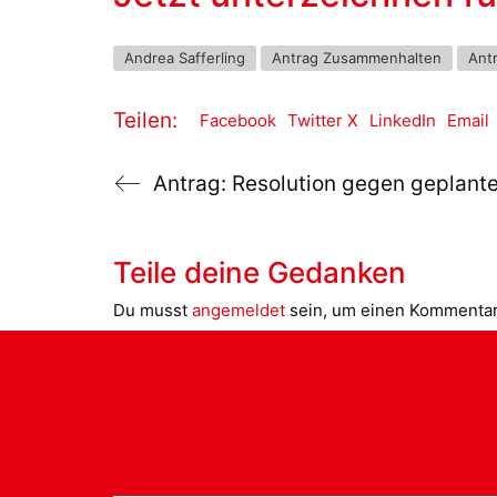
Andrea Safferling
Antrag Zusammenhalten
Ant
Teilen:
Facebook
Twitter X
LinkedIn
Email
Teile deine Gedanken
Du musst
angemeldet
sein, um einen Kommenta